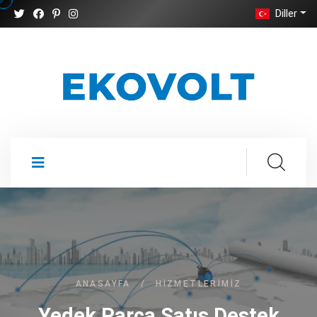
Diller
ANASAYFA
/
HIZMETLERIMIZ
Yedek Parça Satış Destek