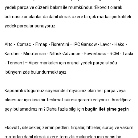
yedek parça ve düzenli bakım ile mümkündür. :Ekovolt olarak
bulması zor olanlar da dahil olmak üzere birçok marka için kaliteli
yedek parçalar sunuyoruz.
Alto - Comac - Fimap - Fiorentini – IPC Gansow - Lavor - Hako -
Kärcher - Minuteman - Nilfisk-Advance - Powerboss - RCM - Taski
- Tennant – Viper markalerı için orijinal yedek parça stoğu
bünyemizde bulundurmaktayız.
Kapsamlı stoğumuz sayesinde ihtiyacınız olan her parça veya
aksesuar için kısa bir teslimat süresi garanti ediyoruz. Aradığınız
şeyi bulamadınız mı? Daha fazla bilgi için
bugün iletişime geçin
Ekovolt , silecekler, zemin pedleri, fırçalar, filtreler, sürüş ve vakum
motorları dahil olmak üzere temizlik makineleri için geniş bir